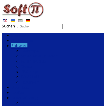
Suchen ...
Startseite
Nachrichten
Software
Tariscope
SoftPI Flow Collector
SoftPI RADIUS
fSonar
PBX Helper
COM2LAN
Lösungen
Download
Kaufen
Unterstützung
Wissensdatenbank