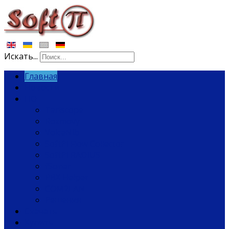
Искать...
Главная
Новости
ПО
Tariscope
Rozmovy
VoiceNib
SoftPI Flow Collector
SoftPI RADIUS
fSonar
PBX Helper
COM2LAN
Решения
Скачать
Купить