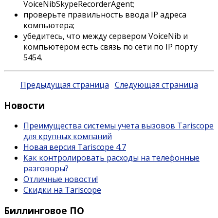
VoiceNibSkypeRecorderAgent;
проверьте правильность ввода IP адреса
компьютера;
убедитесь, что между сервером VoiceNib и
компьютером есть связь по сети по IP порту
5454.
Предыдущая страница
Следующая страница
Новости
Преимущества системы учета вызовов Tariscope
для крупных компаний
Новая версия Tariscope 4.7
Как контролировать расходы на телефонные
разговоры?
Отличные новости!
Скидки на Tariscope
Биллинговое ПО